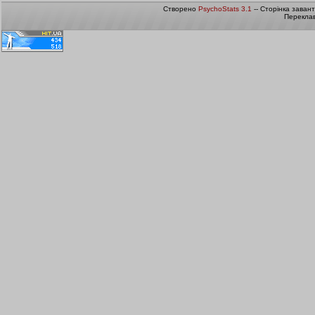
Створено
PsychoStats 3.1
-- Сторінка заван
Переклав