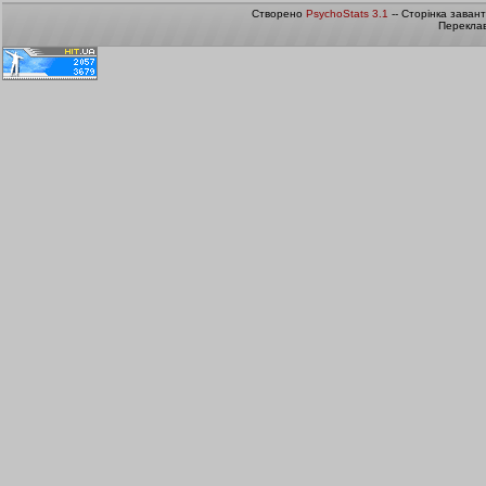
Створено
PsychoStats 3.1
-- Сторінка заван
Переклав