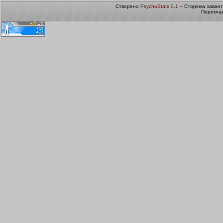
Створено
PsychoStats 3.1
-- Сторінка заван
Переклав