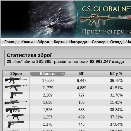
Гравці
Клани
Зброя
Карти
Нагороди
Сервер
Огляд
Ча
Статистика зброї
29
зброї вбили
381,365
гравців та нанесли
62,963,247
шкоди
Зброя
Вбивств
ВГ
ВГ у %
17,530
6,447
36.78%
11,779
4,889
41.51%
2,289
727
31.76%
1,630
186
11.41%
1,526
585
38.34%
1,257
469
37.31%
1,176
445
37.84%