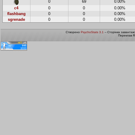
0
69
0.00%
c4
0
0
0.00%
flashbang
0
0
0.00%
sgrenade
0
0
0.00%
Створено
PsychoStats 3.1
-- Сторінка завантаж
Переклав R