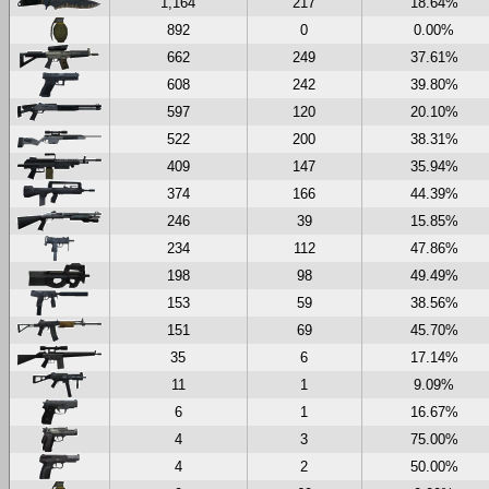
1,164
217
18.64%
892
0
0.00%
662
249
37.61%
608
242
39.80%
597
120
20.10%
522
200
38.31%
409
147
35.94%
374
166
44.39%
246
39
15.85%
234
112
47.86%
198
98
49.49%
153
59
38.56%
151
69
45.70%
35
6
17.14%
11
1
9.09%
6
1
16.67%
4
3
75.00%
4
2
50.00%