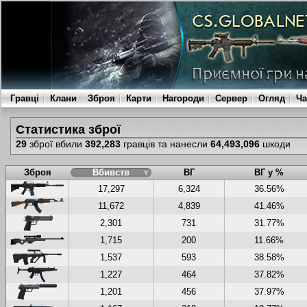
Гравці
Клани
Зброя
Карти
Нагороди
Сервер
Огляд
Ча
Статистика зброї
29
зброї вбили
392,283
гравців та нанесли
64,493,096
шкоди
Зброя
Вбивств
ВГ
ВГ у %
17,297
6,324
36.56%
11,672
4,839
41.46%
2,301
731
31.77%
1,715
200
11.66%
1,537
593
38.58%
1,227
464
37.82%
1,201
456
37.97%