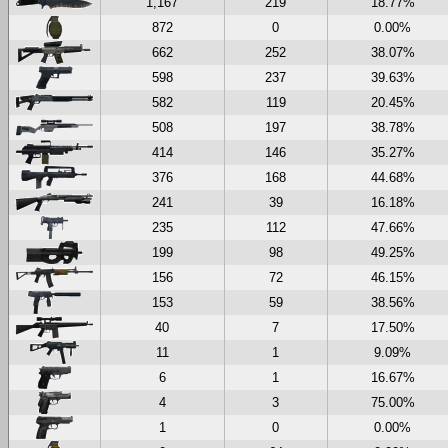
1,167
219
18.77%
872
0
0.00%
662
252
38.07%
598
237
39.63%
582
119
20.45%
508
197
38.78%
414
146
35.27%
376
168
44.68%
241
39
16.18%
235
112
47.66%
199
98
49.25%
156
72
46.15%
153
59
38.56%
40
7
17.50%
11
1
9.09%
6
1
16.67%
4
3
75.00%
1
0
0.00%