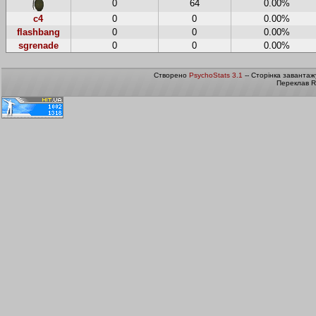
0
64
0.00%
c4
0
0
0.00%
flashbang
0
0
0.00%
sgrenade
0
0
0.00%
Створено
PsychoStats 3.1
-- Сторінка завантаж
Переклав R