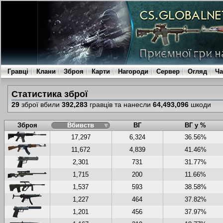
Гравці
Клани
Зброя
Карти
Нагороди
Сервер
Огляд
Ча
Статистика зброї
29
зброї вбили
392,283
гравців та нанесли
64,493,096
шкоди
Зброя
Вбивств
ВГ
ВГ у %
17,297
6,324
36.56%
11,672
4,839
41.46%
2,301
731
31.77%
1,715
200
11.66%
1,537
593
38.58%
1,227
464
37.82%
1,201
456
37.97%