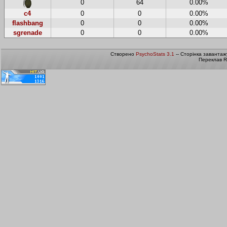
0
64
0.00%
c4
0
0
0.00%
flashbang
0
0
0.00%
sgrenade
0
0
0.00%
Створено
PsychoStats 3.1
-- Сторінка завантаж
Переклав R