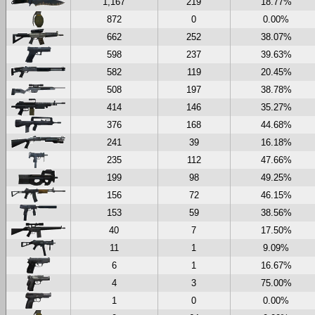
1,167
219
18.77%
872
0
0.00%
662
252
38.07%
598
237
39.63%
582
119
20.45%
508
197
38.78%
414
146
35.27%
376
168
44.68%
241
39
16.18%
235
112
47.66%
199
98
49.25%
156
72
46.15%
153
59
38.56%
40
7
17.50%
11
1
9.09%
6
1
16.67%
4
3
75.00%
1
0
0.00%