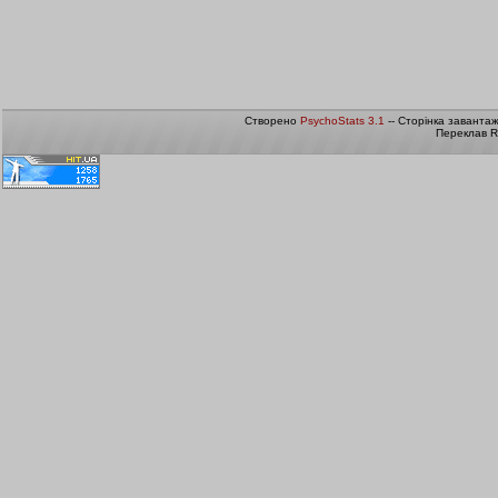
Створено
PsychoStats 3.1
-- Сторінка заванта
Переклав R