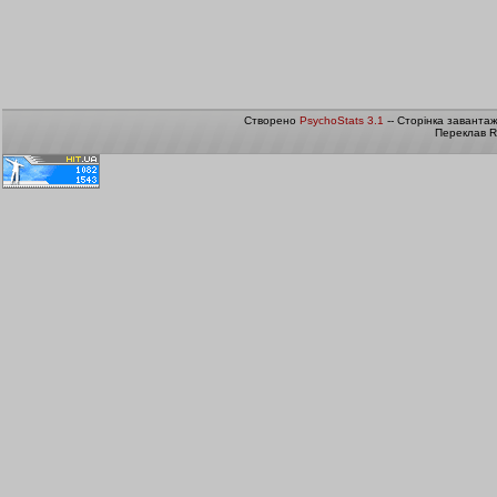
Створено
PsychoStats 3.1
-- Сторінка заванта
Переклав R