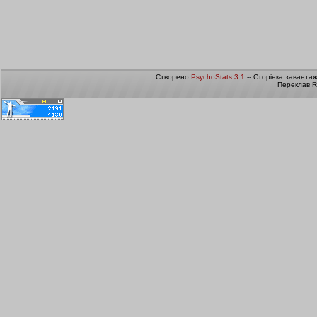
Створено
PsychoStats 3.1
-- Сторінка заванта
Переклав R