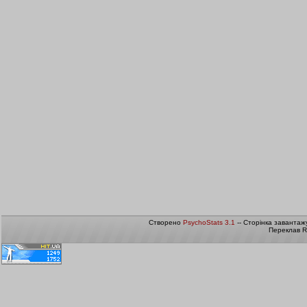
Створено
PsychoStats 3.1
-- Сторінка завантаж
Переклав R