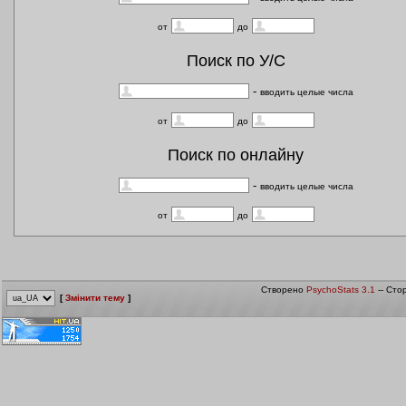
от
до
Поиск по У/С
-
вводить целые числа
от
до
Поиск по онлайну
-
вводить целые числа
от
до
Створено
PsychoStats 3.1
-- Сто
[
Змінити тему
]