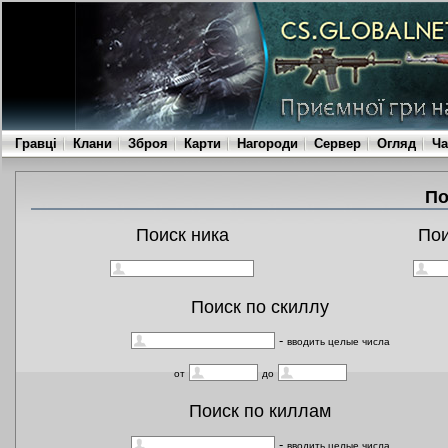
Гравці
Клани
Зброя
Карти
Нагороди
Сервер
Огляд
Ча
По
Поиск ника
По
Поиск по скиллу
-
вводить целые числа
от
до
Поиск по киллам
-
вводить целые числа