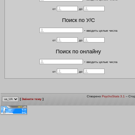
от
до
Поиск по У/С
-
вводить целые числа
от
до
Поиск по онлайну
-
вводить целые числа
от
до
Створено
PsychoStats 3.1
-- Сто
[
Змінити тему
]