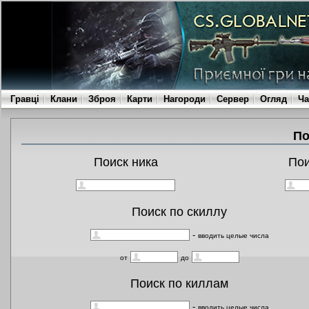
Гравці
Клани
Зброя
Карти
Нагороди
Сервер
Огляд
Ча
По
Поиск ника
По
Поиск по скиллу
-
вводить целые числа
от
до
Поиск по киллам
-
вводить целые числа