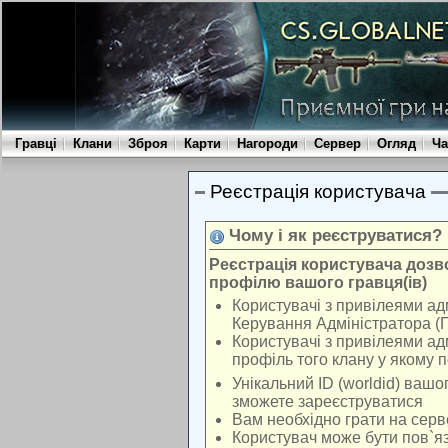
Гравці
Клани
Зброя
Карти
Нагороди
Сервер
Огляд
Ча
Реєстрація користувача
Чому і як реєструватися?
Реєстрація користувача доз
профілю вашого гравця(ів)
Користувачі з привілеями ад
Керування Адміністратора (
Користувачі з привілеями ад
профіль того клану у якому 
Унікальний ID (worldid) вашо
зможете зареєструватися
Вам необхідно грати на серв
Користувач може бути пов`яз