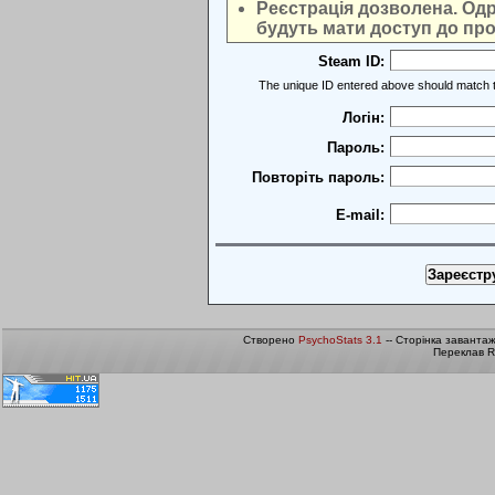
Реєстрація дозволена. Одра
будуть мати доступ до про
Steam ID:
The unique ID entered above should match t
Логін:
Пароль:
Повторіть пароль:
E-mail:
Створено
PsychoStats 3.1
-- Сторінка заванта
Переклав R