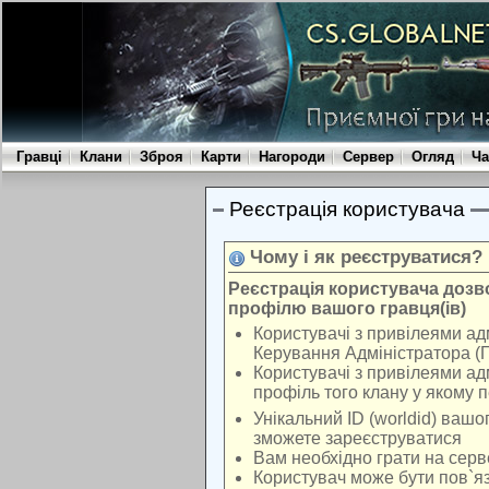
Гравці
Клани
Зброя
Карти
Нагороди
Сервер
Огляд
Ча
Реєстрація користувача
Чому і як реєструватися?
Реєстрація користувача доз
профілю вашого гравця(ів)
Користувачі з привілеями ад
Керування Адміністратора (
Користувачі з привілеями ад
профіль того клану у якому 
Унікальний ID (worldid) вашо
зможете зареєструватися
Вам необхідно грати на серв
Користувач може бути пов`яз