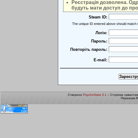
Реєстрація дозволена. Одра
будуть мати доступ до про
Steam ID:
The unique ID entered above should match t
Логін:
Пароль:
Повторіть пароль:
E-mail:
Створено
PsychoStats 3.1
-- Сторінка заванта
Переклав R