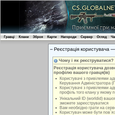
Гравці
Клани
Зброя
Карти
Нагороди
Сервер
Огляд
Ча
Реєстрація користувача
Чому і як реєструватися?
Реєстрація користувача доз
профілю вашого гравця(ів)
Користувачі з привілеями ад
Керування Адміністратора (
Користувачі з привілеями ад
профіль того клану у якому 
Унікальний ID (worldid) вашо
зможете зареєструватися
Вам необхідно грати на серв
Користувач може бути пов`яз