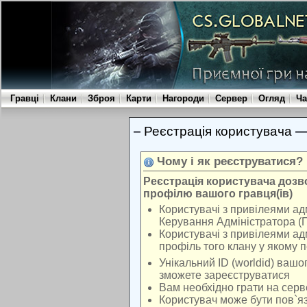
Гравці
Клани
Зброя
Карти
Нагороди
Сервер
Огляд
Ча
Реєстрація користувача
Чому і як реєструватися?
Реєстрація користувача доз
профілю вашого гравця(ів)
Користувачі з привілеями ад
Керування Адміністратора (
Користувачі з привілеями ад
профіль того клану у якому 
Унікальний ID (worldid) вашо
зможете зареєструватися
Вам необхідно грати на серв
Користувач може бути пов`яз