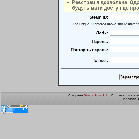
Реєстрація дозволена. Одра
будуть мати доступ до про
Steam ID:
The unique ID entered above should match t
Логін:
Пароль:
Повторіть пароль:
E-mail:
Створено
PsychoStats 3.1
-- Сторінка заванта
Переклав R