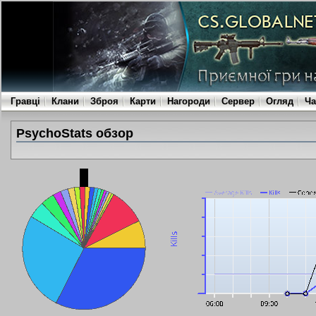
Гравці
Клани
Зброя
Карти
Нагороди
Сервер
Огляд
Ча
PsychoStats обзор