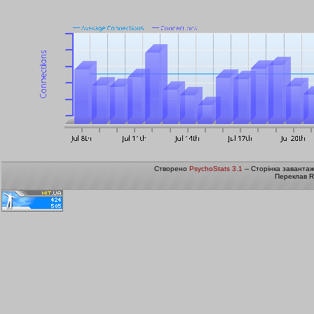
Створено
PsychoStats 3.1
-- Сторінка заванта
Переклав R