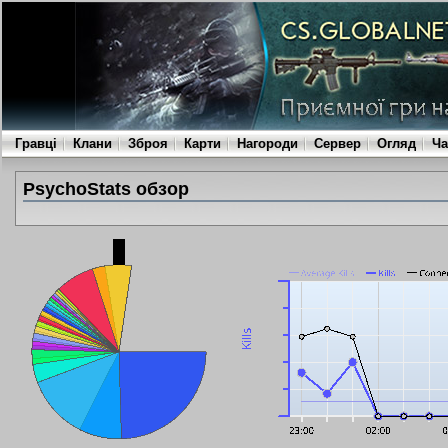
Гравці
Клани
Зброя
Карти
Нагороди
Сервер
Огляд
Ча
PsychoStats обзор