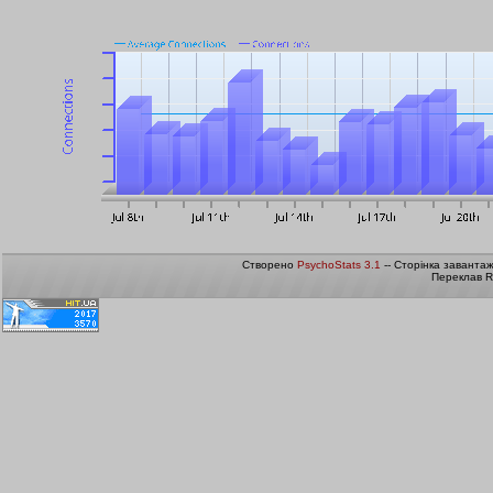
Створено
PsychoStats 3.1
-- Сторінка заванта
Переклав R