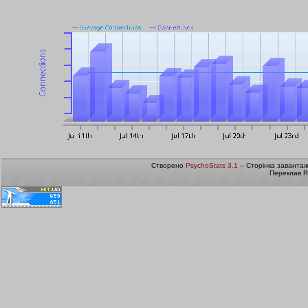
Створено
PsychoStats 3.1
-- Сторінка заванта
Переклав R