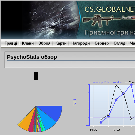
Гравці
Клани
Зброя
Карти
Нагороди
Сервер
Огляд
Ча
PsychoStats обзор