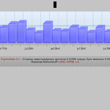
о
PsychoStats 3.1
-- Сторінка завантажувалась протягом 0.01588 секунд і було виконано 9 SQ
Переклав RuthenianZP |
W3C XHTML 1.0