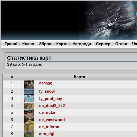
Гравці
Клани
Зброя
Карти
Нагороди
Сервер
Огляд
Ча
Статистика карт
39
карт(и) зіграно
#
Карта
1
$2000$
2
fy_snow
3
fy_pool_day
4
de_dust2_2x2
5
de_nuke
6
de_westwood
7
de_inferno
8
aim_dgl