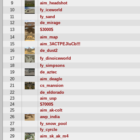
9
aim_headshot
10
fy_iceworld
11
fy_sand
12
de_mirage
13
$3000$
14
aim_map
15
aim_3ACTPEJluCb!!!
16
de_dust2
17
fy_dinoiceworld
18
fy_simpsons
19
de_aztec
20
aim_deagle
21
cs_mansion
22
de_eldorado
23
aim_usp
24
$7000$
25
aim_ak-colt
26
awp_india
27
fy_snow_pool
28
fy_cyrcle
29
aim_sk_ak_m4