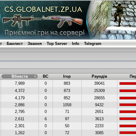
т
Банлист
Звання
Top Server
Info
Telegram
Вбивств
ВС
Ігор
Раундів
Пе
7,989
0
883
39041
4,372
0
873
25309
4,179
0
852
28655
2,886
0
1058
9432
2,795
0
71
2651
2,611
6
97
3613
2,301
0
50
2233
1,262
0
72
3085