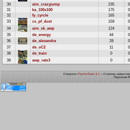
30
aim_crazyjump
235
31
ka_100x100
175
32
fy_cyrcle
165
33
cs_pf_dust
159
34
aim_sk_awp
124
35
de_energy
44
36
de_alexandra
28
37
de_oC2
11
38
de_train
0
39
awp_rats3
0
Створено
PsychoStats 3.1
-- Сторінка завантаж
Переклав R