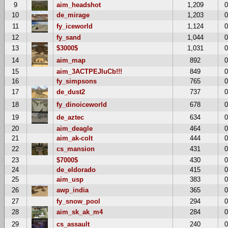
9
aim_headshot
1,209
10
de_mirage
1,203
11
fy_iceworld
1,124
12
fy_sand
1,044
13
$3000$
1,031
14
aim_map
892
15
aim_3ACTPEJluCb!!!
849
16
fy_simpsons
765
17
de_dust2
737
18
fy_dinoiceworld
678
19
de_aztec
634
20
aim_deagle
464
21
aim_ak-colt
444
22
cs_mansion
431
23
$7000$
430
24
de_eldorado
415
25
aim_usp
383
26
awp_india
365
27
fy_snow_pool
294
28
aim_sk_ak_m4
284
29
cs_assault
240