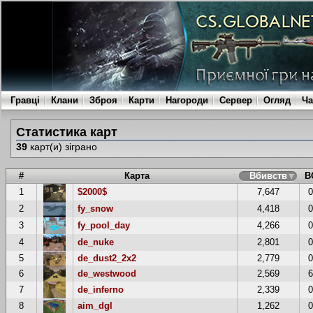
Гравці
Клани
Зброя
Карти
Нагороди
Сервер
Огляд
Ча
Статистика карт
39
карт(и) зіграно
#
Карта
Вбивств
В
1
$2000$
7,647
2
fy_snow
4,418
3
fy_pool_day
4,266
4
de_nuke
2,801
5
de_dust2_2x2
2,779
6
de_westwood
2,569
7
de_inferno
2,339
8
aim_dgl
1,262