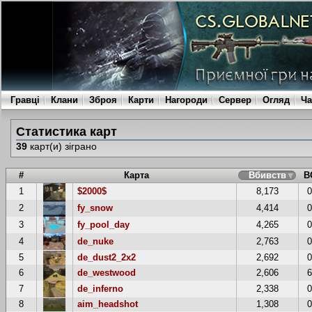
Гравці
Клани
Зброя
Карти
Нагороди
Сервер
Огляд
Ча
Статистика карт
39
карт(и) зіграно
#
Карта
Вбивств
В
1
$2000$
8,173
2
fy_snow
4,414
3
fy_pool_day
4,265
4
de_nuke
2,763
5
de_dust2_2x2
2,692
6
de_westwood
2,606
7
de_inferno
2,338
8
aim_headshot
1,308