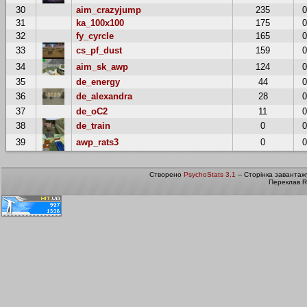
30
aim_crazyjump
235
31
ka_100x100
175
32
fy_cyrcle
165
33
cs_pf_dust
159
34
aim_sk_awp
124
35
de_energy
44
36
de_alexandra
28
37
de_oC2
11
38
de_train
0
39
awp_rats3
0
Створено
PsychoStats 3.1
-- Сторінка завантаж
Переклав R