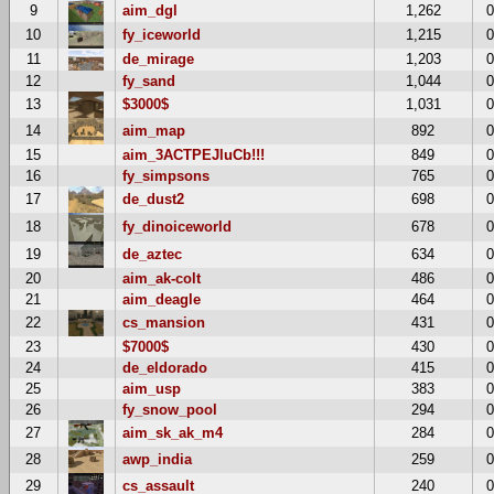
9
aim_dgl
1,262
10
fy_iceworld
1,215
11
de_mirage
1,203
12
fy_sand
1,044
13
$3000$
1,031
14
aim_map
892
15
aim_3ACTPEJluCb!!!
849
16
fy_simpsons
765
17
de_dust2
698
18
fy_dinoiceworld
678
19
de_aztec
634
20
aim_ak-colt
486
21
aim_deagle
464
22
cs_mansion
431
23
$7000$
430
24
de_eldorado
415
25
aim_usp
383
26
fy_snow_pool
294
27
aim_sk_ak_m4
284
28
awp_india
259
29
cs_assault
240