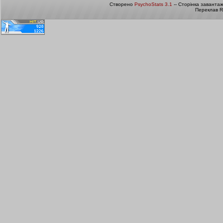
Створено
PsychoStats 3.1
-- Сторінка заванта
Переклав R