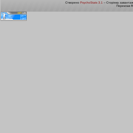
Створено
PsychoStats 3.1
-- Сторінка заванта
Переклав R