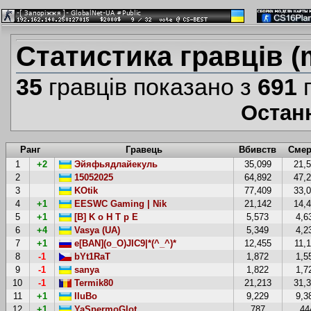
Статистика гравців (
35
гравців показано з
691
г
Остан
Ранг
Гравець
Вбивств
Смер
1
+2
Эйяфьядлайекуль
35,099
21,
2
15052025
64,892
47,
3
KOtik
77,409
33,
4
+1
EESWC Gaming | Nik
21,142
14,
5
+1
[B] K o H T p E
5,573
4,6
6
+4
Vasya (UA)
5,349
4,2
7
+1
e[BAN](o_O)JIC9|*(^_^)*
12,455
11,
8
-1
bYt1RaT
1,872
1,5
9
-1
sanya
1,822
1,7
10
-1
Termik80
21,213
31,
11
+1
IIuBo
9,229
9,3
12
+1
YaSpermoGlot
787
44