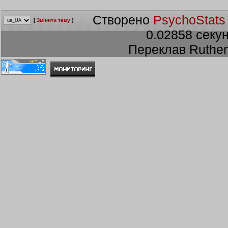
Створено
PsychoStats
[
Змінити тему
]
0.02858 секун
Переклав Ruthen