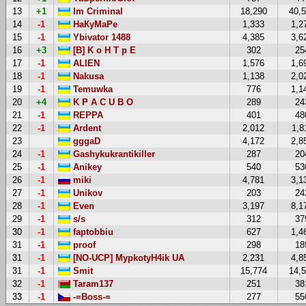
13
+1
Im Criminal
18,290
40,
14
-1
НаКуМаРе
1,333
1,2
15
-1
Ybivator 1488
4,385
3,6
16
+3
[B] K o H T p E
302
25
17
-1
ALIEN
1,576
1,6
18
-1
Nakusa
1,138
2,0
19
-1
Temuwka
776
1,1
20
+4
K P A C U B O
289
24
21
-1
REPPA
401
48
22
-1
Ardent
2,012
1,8
23
gggaD
4,172
2,8
24
-1
Gashykukrantikiller
287
20
25
-1
Anikey
540
53
26
-1
miki
4,781
3,1
27
-1
Unikov
203
24
28
-1
Even
3,197
8,1
29
-1
s/s
312
37
30
-1
faptobbiu
627
1,4
31
-1
proof
298
18
31
-1
[NO-UCP] MypkotyH4ik UA
2,231
4,8
31
-1
Smit
15,774
14,
32
-1
Taram137
251
38
33
-1
-=Boss-=
277
55