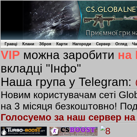
Гравці
Клани
Зброя
Карти
Нагороди
Сервер
Огляд
Ча
VIP
можна заробити
на
вкладці "Інфо"
Наша група у Telegram:
Новим користувачам сеті Glob
на 3 місяця безкоштовно! Под
Голосуемо за наш сервер на 