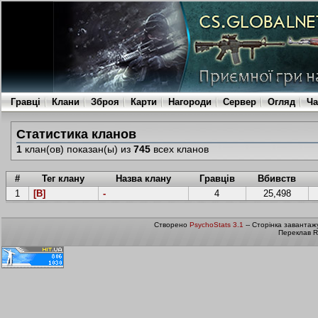
Гравці
Клани
Зброя
Карти
Нагороди
Сервер
Огляд
Ча
Статистика кланов
1
клан(ов) показан(ы) из
745
всех кланов
#
Тег клану
Назва клану
Гравців
Вбивств
1
[B]
-
4
25,498
Створено
PsychoStats 3.1
-- Сторінка завантаж
Переклав R