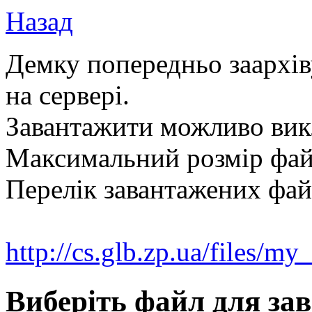
Назад
Демку попередньо заархіву
на сервері.
Завантажити можливо вик
Максимальний розмір фа
Перелік завантажених фай
http://cs.glb.zp.ua/files/my
Виберіть файл для за