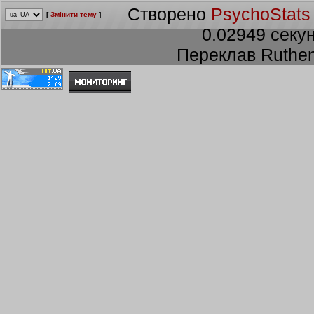
Створено
PsychoStats
[
Змінити тему
]
0.02949 секун
Переклав Ruthen