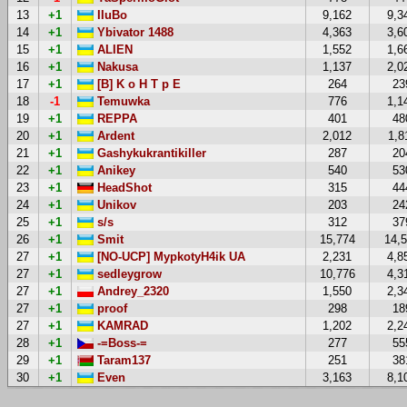
13
+1
IIuBo
9,162
9,3
14
+1
Ybivator 1488
4,363
3,6
15
+1
ALIEN
1,552
1,6
16
+1
Nakusa
1,137
2,0
17
+1
[B] K o H T p E
264
23
18
-1
Temuwka
776
1,1
19
+1
REPPA
401
48
20
+1
Ardent
2,012
1,8
21
+1
Gashykukrantikiller
287
20
22
+1
Anikey
540
53
23
+1
HeadShot
315
44
24
+1
Unikov
203
24
25
+1
s/s
312
37
26
+1
Smit
15,774
14,
27
+1
[NO-UCP] MypkotyH4ik UA
2,231
4,8
27
+1
sedleygrow
10,776
4,3
27
+1
Andrey_2320
1,550
2,3
27
+1
proof
298
18
27
+1
KAMRAD
1,202
2,2
28
+1
-=Boss-=
277
55
29
+1
Taram137
251
38
30
+1
Even
3,163
8,1