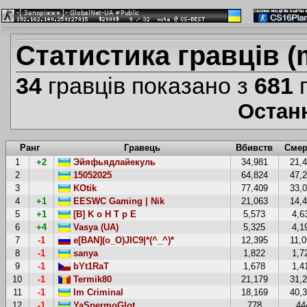
Статистика гравців (
34
гравців показано з
681
г
Остан
Ранг
Гравець
Вбивств
Смер
1
+2
Эйяфьядлайекуль
34,981
21,
2
15052025
64,824
47,
3
KOtik
77,409
33,
4
+1
EESWC Gaming | Nik
21,063
14,
5
+1
[B] K o H T p E
5,573
4,6
6
+4
Vasya (UA)
5,325
4,1
7
-1
e[BAN](o_O)JIC9|*(^_^)*
12,395
11,
8
-1
sanya
1,822
1,7
9
-1
bYt1RaT
1,678
1,4
10
-1
Termik80
21,179
31,
11
-1
Im Criminal
18,169
40,
12
-1
YaSpermoGlot
778
44