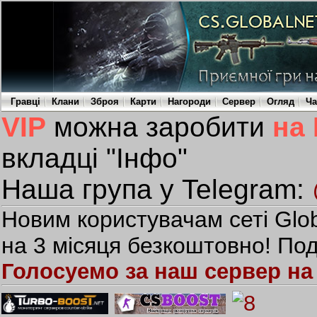
Гравці
Клани
Зброя
Карти
Нагороди
Сервер
Огляд
Ча
VIP
можна заробити
на
вкладці "Інфо"
Наша група у Telegram:
Новим користувачам сеті Glob
на 3 місяця безкоштовно! Под
Голосуемо за наш сервер на 