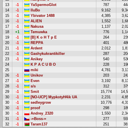
13
-1
YaSpermoGlot
787
44
14
-1
IIuBo
9,162
9,3
15
-1
Ybivator 1488
4,385
3,6
16
-1
ALIEN
1,552
1,6
17
-1
Nakusa
1,137
2,0
18
+1
Temuwka
776
1,1
19
-1
[B] K o H T p E
264
23
20
-1
REPPA
401
48
21
-1
Ardent
2,012
1,8
22
-1
Gashykukrantikiller
287
20
23
-1
Anikey
540
53
24
K P A C U B O
228
19
25
miki
4,781
3,1
26
-1
Unikov
203
24
27
-1
Even
3,192
8,1
28
-1
s/s
312
37
29
-1
Smit
15,774
14,
30
-1
[NO-UCP] MypkotyH4ik UA
2,231
4,8
30
-1
sedleygrow
10,776
4,3
30
-1
proof
298
18
30
-1
Andrey_2320
1,550
2,3
31
-1
-=Boss-=
277
55
32
-1
Taram137
251
38