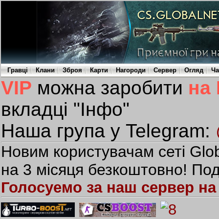
Гравці
Клани
Зброя
Карти
Нагороди
Сервер
Огляд
Ча
VIP
можна заробити
на
вкладці "Інфо"
Наша група у Telegram:
Новим користувачам сеті Glob
на 3 місяця безкоштовно! Под
Голосуемо за наш сервер на 