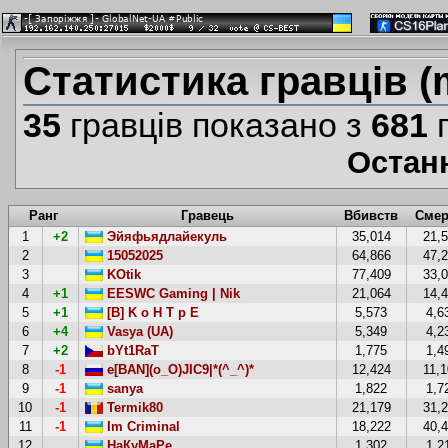
Статистика гравців (
35
гравців показано з
681
г
Остан
Ранг
Гравець
Вбивств
Смер
1
+2
Эйяфьядлайекуль
35,014
21,
2
15052025
64,866
47,
3
KOtik
77,409
33,
4
+1
EESWC Gaming | Nik
21,064
14,
5
+1
[B] K o H T p E
5,573
4,6
6
+4
Vasya (UA)
5,349
4,2
7
+2
bYt1RaT
1,775
1,4
8
-1
e[BAN](o_O)JIC9|*(^_^)*
12,424
11,
9
-1
sanya
1,822
1,7
10
-1
Termik80
21,179
31,
11
-1
Im Criminal
18,222
40,
12
НаКуМаРе
1,302
1,2