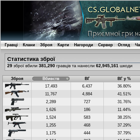
Гравці
Клани
Зброя
Карти
Нагороди
Сервер
Огляд
Ча
Статистика зброї
29
зброї вбили
381,290
гравців та нанесли
62,945,161
шкоди
Зброя
Вбивств
ВГ
ВГ у %
17,493
6,437
36.80%
11,767
4,884
41.51%
2,289
727
31.76%
1,626
186
11.44%
1,524
583
38.25%
1,255
468
37.29%
1,175
444
37.79%