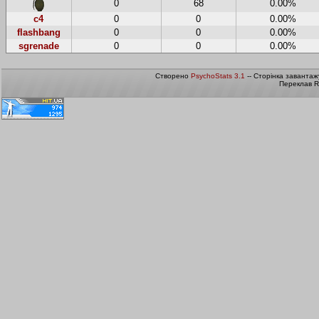
0
68
0.00%
c4
0
0
0.00%
flashbang
0
0
0.00%
sgrenade
0
0
0.00%
Створено
PsychoStats 3.1
-- Сторінка завантаж
Переклав R