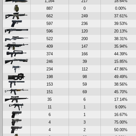
1,164
217
18.64%
887
0
0.00%
662
249
37.61%
597
236
39.53%
596
120
20.13%
522
200
38.31%
409
147
35.94%
374
166
44.39%
246
39
15.85%
234
112
47.86%
198
98
49.49%
153
59
38.56%
151
69
45.70%
35
6
17.14%
11
1
9.09%
6
1
16.67%
4
3
75.00%
4
2
50.00%