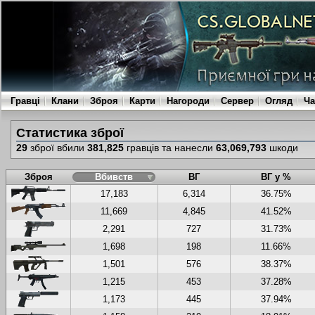
Гравці
Клани
Зброя
Карти
Нагороди
Сервер
Огляд
Ча
Статистика зброї
29
зброї вбили
381,825
гравців та нанесли
63,069,793
шкоди
Зброя
Вбивств
ВГ
ВГ у %
17,183
6,314
36.75%
11,669
4,845
41.52%
2,291
727
31.73%
1,698
198
11.66%
1,501
576
38.37%
1,215
453
37.28%
1,173
445
37.94%