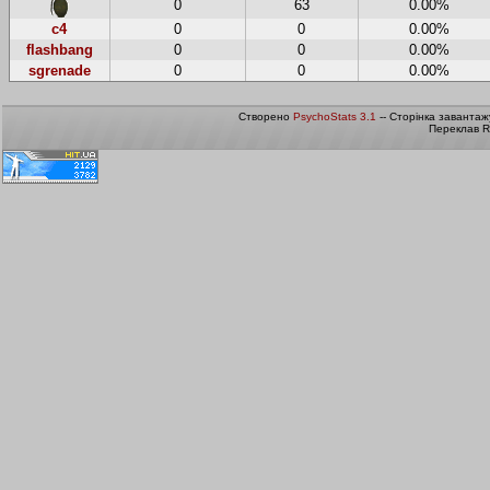
0
63
0.00%
c4
0
0
0.00%
flashbang
0
0
0.00%
sgrenade
0
0
0.00%
Створено
PsychoStats 3.1
-- Сторінка завантаж
Переклав R