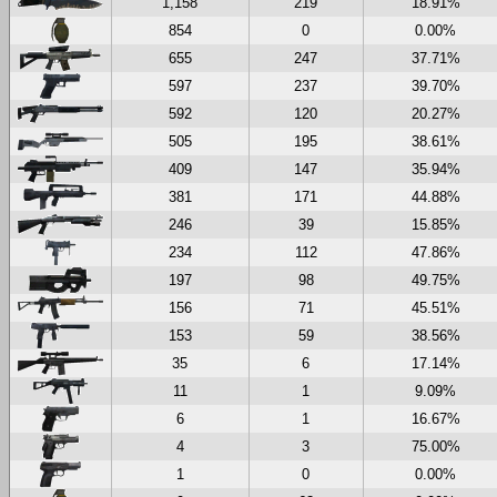
1,158
219
18.91%
854
0
0.00%
655
247
37.71%
597
237
39.70%
592
120
20.27%
505
195
38.61%
409
147
35.94%
381
171
44.88%
246
39
15.85%
234
112
47.86%
197
98
49.75%
156
71
45.51%
153
59
38.56%
35
6
17.14%
11
1
9.09%
6
1
16.67%
4
3
75.00%
1
0
0.00%