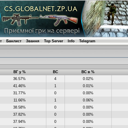
т
Банлист
Звання
Top Server
Info
Telegram
ВГ у %
ВС
ВС в %
36.57%
4
0.02%
41.46%
1
0.01%
31.77%
0
0.00%
11.66%
1
0.06%
38.58%
0
0.00%
37.82%
0
0.00%
37.94%
0
0.00%