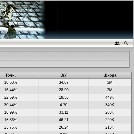
Точн.
В/У
Шкода
16.53%
34.67
3M
16.44%
28.90
2M
22.69%
19.36
449K
30.44%
4.70
340K
16.99%
33.11
283K
16.36%
46.21
220K
23.76%
26.24
213K