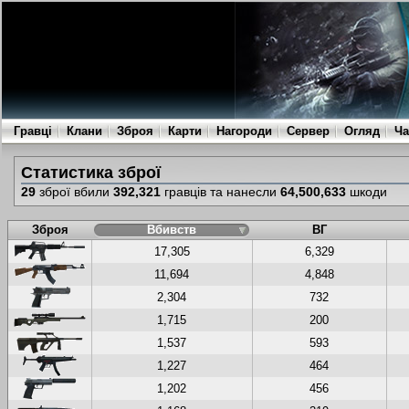
Гравці
Клани
Зброя
Карти
Нагороди
Сервер
Огляд
Ча
Статистика зброї
29
зброї вбили
392,321
гравців та нанесли
64,500,633
шкоди
Зброя
Вбивств
ВГ
17,305
6,329
11,694
4,848
2,304
732
1,715
200
1,537
593
1,227
464
1,202
456