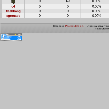
0
69
0.00%
c4
0
0
0.00%
flashbang
0
0
0.00%
sgrenade
0
0
0.00%
Створено
PsychoStats 3.1
-- Сторінка завантаж
Переклав R