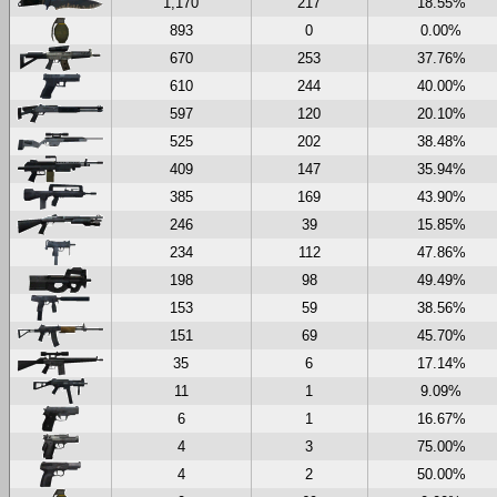
1,170
217
18.55%
893
0
0.00%
670
253
37.76%
610
244
40.00%
597
120
20.10%
525
202
38.48%
409
147
35.94%
385
169
43.90%
246
39
15.85%
234
112
47.86%
198
98
49.49%
153
59
38.56%
151
69
45.70%
35
6
17.14%
11
1
9.09%
6
1
16.67%
4
3
75.00%
4
2
50.00%