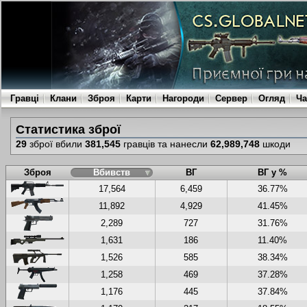
Гравці
Клани
Зброя
Карти
Нагороди
Сервер
Огляд
Ча
Статистика зброї
29
зброї вбили
381,545
гравців та нанесли
62,989,748
шкоди
Зброя
Вбивств
ВГ
ВГ у %
17,564
6,459
36.77%
11,892
4,929
41.45%
2,289
727
31.76%
1,631
186
11.40%
1,526
585
38.34%
1,258
469
37.28%
1,176
445
37.84%