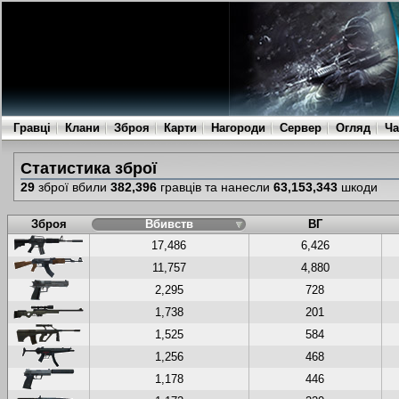
Гравці
Клани
Зброя
Карти
Нагороди
Сервер
Огляд
Ча
Статистика зброї
29
зброї вбили
382,396
гравців та нанесли
63,153,343
шкоди
Зброя
Вбивств
ВГ
17,486
6,426
11,757
4,880
2,295
728
1,738
201
1,525
584
1,256
468
1,178
446