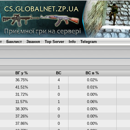
т
Банлист
Звання
Top Server
Info
Telegram
ВГ у %
ВС
ВС в %
36.75%
4
0.02%
41.51%
1
0.01%
31.72%
0
0.00%
11.57%
1
0.06%
38.30%
0
0.00%
37.26%
0
0.00%
37.86%
0
0.00%