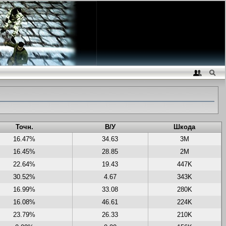
Точн.
В/У
Шкода
16.47%
34.63
3M
16.45%
28.85
2M
22.64%
19.43
447K
30.52%
4.67
343K
16.99%
33.08
280K
16.08%
46.61
224K
23.79%
26.33
210K