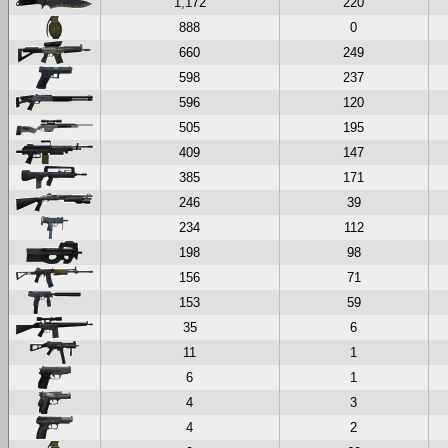
1,172
220
888
0
660
249
598
237
596
120
505
195
409
147
385
171
246
39
234
112
198
98
156
71
153
59
35
6
11
1
6
1
4
3
4
2