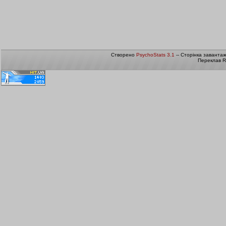
Створено
PsychoStats 3.1
-- Сторінка заванта
Переклав R