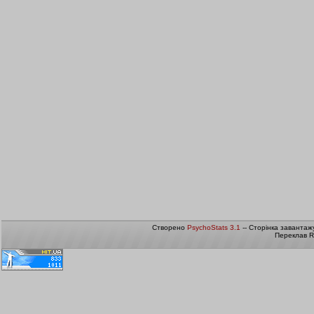
Створено
PsychoStats 3.1
-- Сторінка завантаж
Переклав R