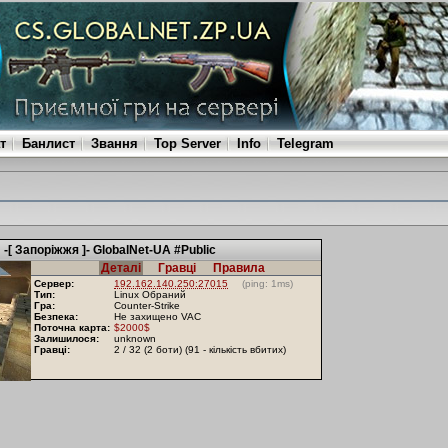
т
Банлист
Звання
Top Server
Info
Telegram
-[ Запоріжжя ]- GlobalNet-UA #Public
Деталі
Гравці
Правила
Сервер:
192.162.140.250:27015
(ping: 1ms)
Тип:
Linux Обраний
Гра:
Counter-Strike
Безпека:
Не захищено VAC
Поточна карта:
$2000$
Залишилося:
unknown
Гравці:
2 / 32 (2 боти) (91 - кількість вбитих)