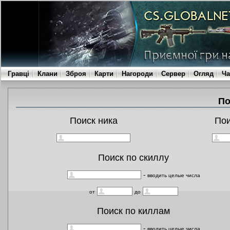
Гравці
Клани
Зброя
Карти
Нагороди
Сервер
Огляд
Ча
По
Поиск ника
По
Поиск по скиллу
-
вводить целые числа
от
до
Поиск по киллам
-
вводить целые числа