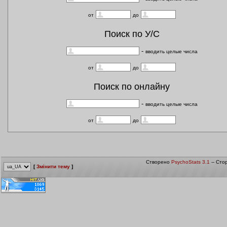
от
до
Поиск по У/С
-
вводить целые числа
от
до
Поиск по онлайну
-
вводить целые числа
от
до
Створено
PsychoStats 3.1
-- Сто
[
Змінити тему
]