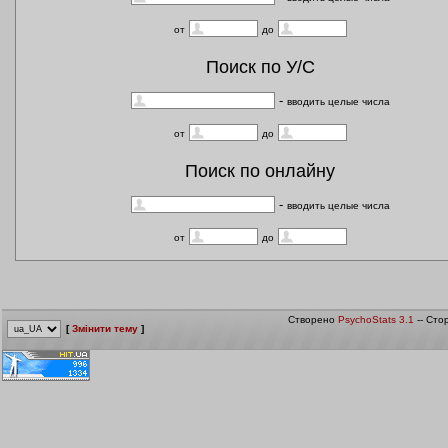
от
до
Поиск по У/С
-
вводить целые числа
от
до
Поиск по онлайну
-
вводить целые числа
от
до
Створено
PsychoStats 3.1
-- Сто
[
Змінити тему
]