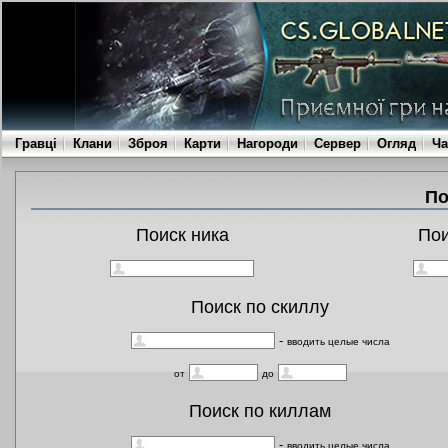
Гравці
Клани
Зброя
Карти
Нагороди
Сервер
Огляд
Ча
По
Поиск ника
По
Поиск по скиллу
-
вводить целые числа
от
до
Поиск по киллам
-
вводить целые числа