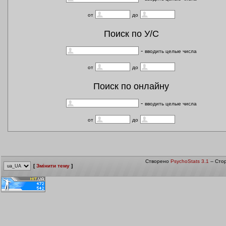
от
до
Поиск по У/С
-
вводить целые числа
от
до
Поиск по онлайну
-
вводить целые числа
от
до
Створено
PsychoStats 3.1
-- Сто
[
Змінити тему
]