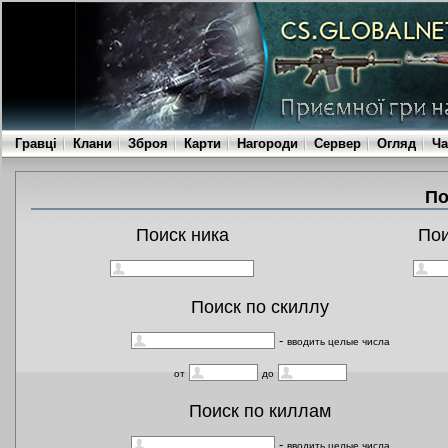
Гравці
Клани
Зброя
Карти
Нагороди
Сервер
Огляд
Ча
По
Поиск ника
По
Поиск по скиллу
-
вводить целые числа
от
до
Поиск по киллам
-
вводить целые числа