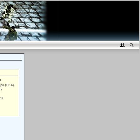
)
ора (ПКА)
му
ся