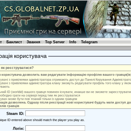
т
Банлист
Звання
Top Server
Info
Telegram
рація користувача
і як реєструватися?
я користувача дозволить вам редагувати інформацію профілю вашого гравця(ів
увачі з привілеями адміністратора отримають доступ до Панелі Керування Адміністрат
увачі з привілеями адміністратора клану зможуть редагувати профіль того клану у яко
увають
ьний ID (worldid) вашого гравця повинен існувати, инакше ви не зможете зареєструвати
обхідно грати на сервері перед тим як реєструватися
увач може бути пов`язаний тільки із одним гравцем
ація дозволена. Одразу після реєстрації нові користувачі будуть мати доступ до
лів гравців
Steam ID:
ique ID entered above should match the player you play as.
Логін: