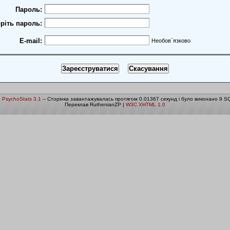
Пароль:
ріть пароль:
E-mail:
Необов`язково
о
PsychoStats 3.1
-- Сторінка завантажувалась протягом 0.01367 секунд і було виконано 9 SQ
Переклав RuthenianZP |
W3C XHTML 1.0