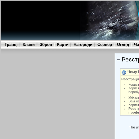
Гравці
Клани
Зброя
Карти
Нагороди
Сервер
Огляд
Ча
Реєст
Чому 
Реєстраці
Корист
Корист
переб
Унікал
Вам не
Корист
Реєстр
профи
The un