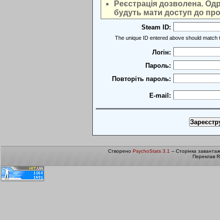
Реєстрація дозволена. Одра
будуть мати доступ до про
Steam ID:
The unique ID entered above should match t
Логін:
Пароль:
Повторіть пароль:
E-mail:
Створено
PsychoStats 3.1
-- Сторінка заванта
Переклав R