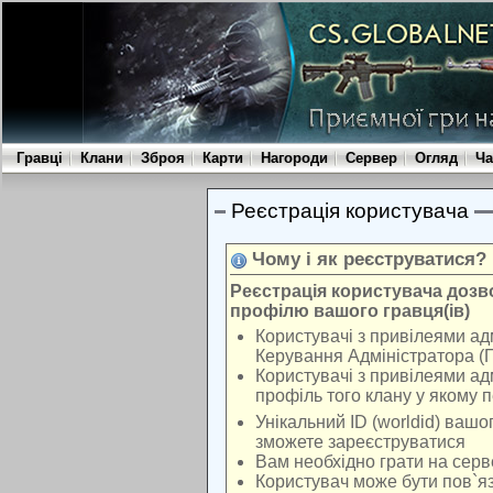
Гравці
Клани
Зброя
Карти
Нагороди
Сервер
Огляд
Ча
Реєстрація користувача
Чому і як реєструватися?
Реєстрація користувача доз
профілю вашого гравця(ів)
Користувачі з привілеями ад
Керування Адміністратора (
Користувачі з привілеями ад
профіль того клану у якому 
Унікальний ID (worldid) вашо
зможете зареєструватися
Вам необхідно грати на серв
Користувач може бути пов`яз