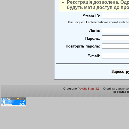
Реєстрація дозволена. Одра
будуть мати доступ до про
Steam ID:
The unique ID entered above should match t
Логін:
Пароль:
Повторіть пароль:
E-mail:
Створено
PsychoStats 3.1
-- Сторінка заванта
Переклав R