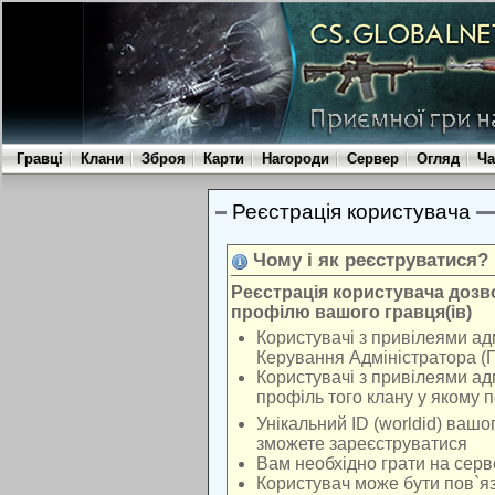
Гравці
Клани
Зброя
Карти
Нагороди
Сервер
Огляд
Ча
Реєстрація користувача
Чому і як реєструватися?
Реєстрація користувача доз
профілю вашого гравця(ів)
Користувачі з привілеями ад
Керування Адміністратора (
Користувачі з привілеями ад
профіль того клану у якому 
Унікальний ID (worldid) вашо
зможете зареєструватися
Вам необхідно грати на серв
Користувач може бути пов`яз