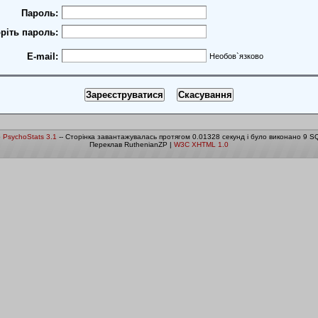
Пароль:
ріть пароль:
E-mail:
Необов`язково
о
PsychoStats 3.1
-- Сторінка завантажувалась протягом 0.01328 секунд і було виконано 9 SQ
Переклав RuthenianZP |
W3C XHTML 1.0