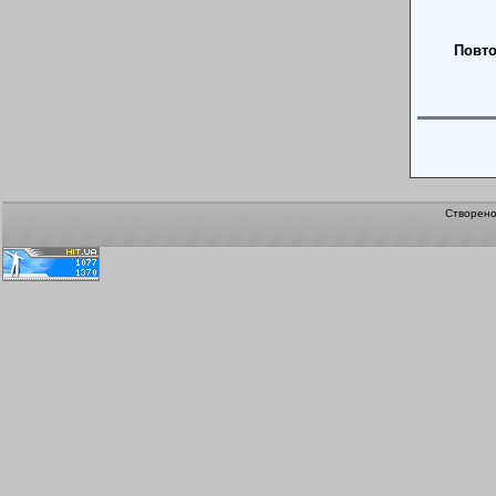
Повто
Створен