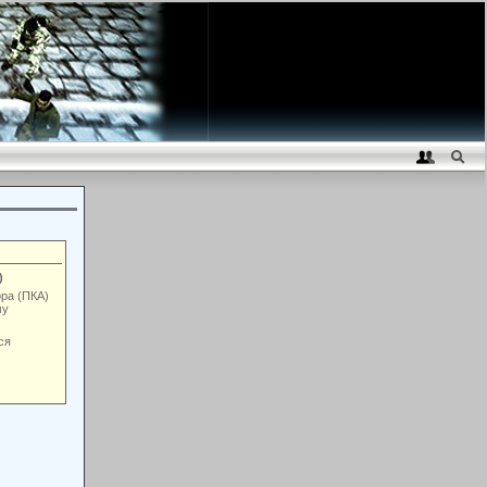
)
ора (ПКА)
му
ся