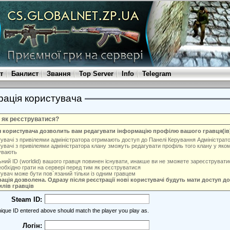
т
Банлист
Звання
Top Server
Info
Telegram
рація користувача
і як реєструватися?
я користувача дозволить вам редагувати інформацію профілю вашого гравця(ів
увачі з привілеями адміністратора отримають доступ до Панелі Керування Адміністрат
увачі з привілеями адміністратора клану зможуть редагувати профіль того клану у яко
увають
ьний ID (worldid) вашого гравця повинен існувати, инакше ви не зможете зареєструвати
обхідно грати на сервері перед тим як реєструватися
увач може бути пов`язаний тільки із одним гравцем
ація дозволена. Одразу після реєстрації нові користувачі будуть мати доступ до
лів гравців
Steam ID:
ique ID entered above should match the player you play as.
Логін: