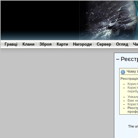
Гравці
Клани
Зброя
Карти
Нагороди
Сервер
Огляд
Ча
Реєст
Чому 
Реєстраці
Корист
Корист
переб
Унікал
Вам не
Корист
Реєстр
профи
The un