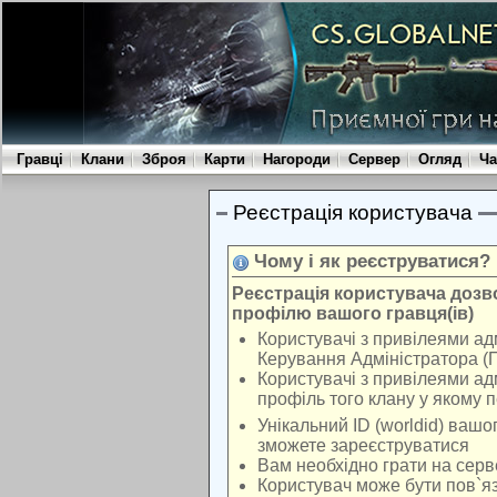
Гравці
Клани
Зброя
Карти
Нагороди
Сервер
Огляд
Ча
Реєстрація користувача
Чому і як реєструватися?
Реєстрація користувача доз
профілю вашого гравця(ів)
Користувачі з привілеями ад
Керування Адміністратора (
Користувачі з привілеями ад
профіль того клану у якому 
Унікальний ID (worldid) вашо
зможете зареєструватися
Вам необхідно грати на серв
Користувач може бути пов`яз