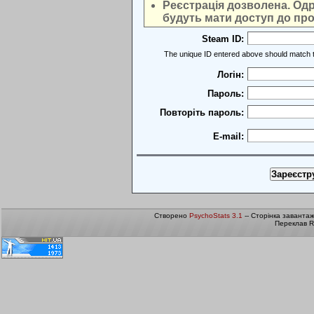
Реєстрація дозволена. Одра
будуть мати доступ до про
Steam ID:
The unique ID entered above should match t
Логін:
Пароль:
Повторіть пароль:
E-mail:
Створено
PsychoStats 3.1
-- Сторінка заванта
Переклав R