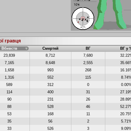
ої гравця
Вбивств
Смертей
ВГ
ВГ у 
23,839
8,712
7,680
32.22
7,165
8,648
2,555
35.66
1,658
993
268
16.16
1,316
552
115
8.74
589
312
0
0.00
114
400
31
27.19
90
231
26
28.89
88
528
46
52.27
53
168
11
20.75
35
56
2
5.71
33
526
3
9.09