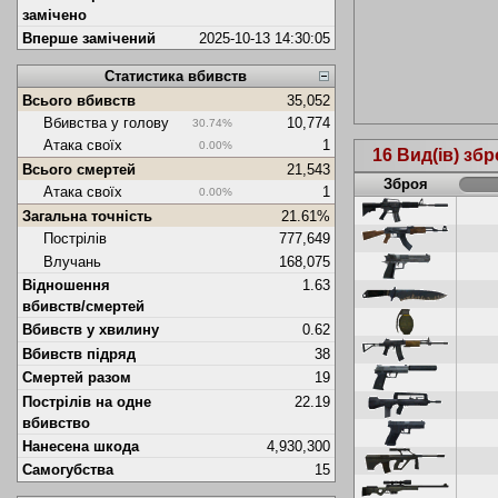
замічено
Вперше замічений
2025-10-13 14:30:05
Статистика вбивств
Всього вбивств
35,052
Вбивства у голову
10,774
30.74%
Атака своїх
1
0.00%
16 Вид(ів) збр
Всього смертей
21,543
Зброя
Атака своїх
1
0.00%
Загальна точність
21.61%
Пострілів
777,649
Влучань
168,075
Відношення
1.63
вбивств/смертей
Вбивств у хвилину
0.62
Вбивств підряд
38
Смертей разом
19
Пострілів на одне
22.19
вбивство
Нанесена шкода
4,930,300
Самогубства
15