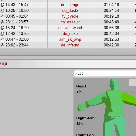
 @ 14:43 - 15:47
de_mirage
01:04:18
 @ 10:25 - 10:50
de_dust2
00:24:14
 @ 00:45 - 01:04
fy_cyrcle
00:19:18
 @ 23:11 - 23:57
cs_assault
00:45:49
 @ 15:24 - 16:20
de_westwood
00:56:36
 @ 12:42 - 13:25
de_nuke
00:43:04
 @ 00:47 - 01:00
aim_sk_awp
00:12:53
 @ 23:02 - 23:44
de_inferno
00:42:00
вця