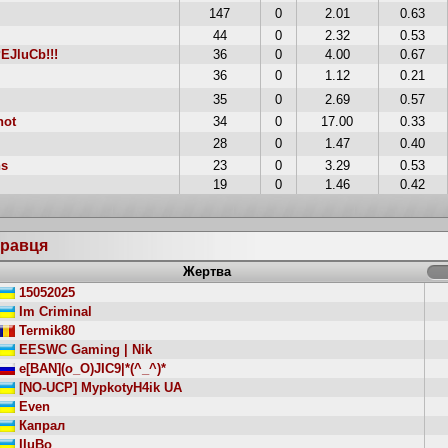
147
0
2.01
0.63
44
0
2.32
0.53
EJluCb!!!
36
0
4.00
0.67
36
0
1.12
0.21
35
0
2.69
0.57
hot
34
0
17.00
0.33
28
0
1.47
0.40
ns
23
0
3.29
0.53
19
0
1.46
0.42
гравця
Жертва
15052025
Im Criminal
Termik80
EESWC Gaming | Nik
e[BAN](o_O)JIC9|*(^_^)*
[NO-UCP] MypkotyH4ik UA
Even
Капрал
IIuBo