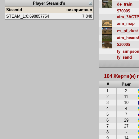
Player Steamid's
de_train
Steamid
використано
$7000$
STEAM_1:0:698857754
7,848
aim_3ACTP
aim_map
cs_pf_dust
aim_heads
$3000$
fy_simpso
fy_sand
104 Жертв(и) 
#
Ранг
1
2
2
11
3
10
4
4
5
7
6
29
7
27
8
-
9
14