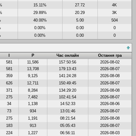
%
15.11%
27.72
4K
%
29.89%
20.29
3K
%
40.00%
5.00
504
%
0.00%
0.00
0
%
0.00%
0.00
0
І
Р
Час онлайн
Остання гра
581
11,586
157:50:56
2026-08-02
581
13,708
179:13:43
2026-08-07
359
9,125
141:24:28
2026-08-08
626
12,711
150:49:45
2026-08-07
371
8,284
134:29:20
2026-08-08
275
7,482
102:41:54
2026-08-07
34
1,138
14:52:33
2026-08-06
73
934
13:01:46
2026-08-07
275
1,191
08:21:54
2026-08-08
183
913
05:05:43
2026-08-07
224
1,227
06:56:11
2026-08-03