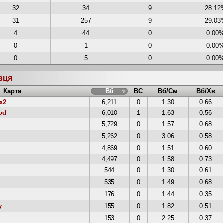
32
34
9
28.12
31
257
9
29.03
4
44
0
0.00
0
1
0
0.00
0
5
0
0.00
авця
Карта
Вб
ВС
Вб/См
Вб/Хв
x2
6,211
0
1.30
0.66
od
6,010
1
1.63
0.56
5,729
0
1.57
0.68
5,262
0
3.06
0.58
4,869
0
1.51
0.60
4,497
0
1.58
0.73
544
0
1.30
0.61
535
0
1.49
0.68
176
0
1.44
0.35
y
155
0
1.82
0.51
153
0
2.25
0.37