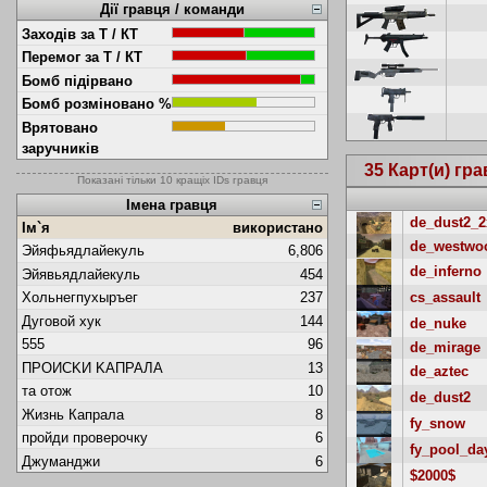
Дії гравця / команди
Заходів за Т / КТ
Перемог за Т / КТ
Бомб підірвано
Бомб розміновано %
Врятовано
заручників
35 Карт(и) гр
Показані тільки 10 кращіх IDs гравця
Імена гравця
de_dust2_2
Ім`я
використано
de_westwo
Эйяфьядлайекуль
6,806
de_inferno
Эйявьядлайекуль
454
cs_assault
Хольнегпухыръег
237
Дуговой хук
144
de_nuke
555
96
de_mirage
ПPOИCKИ KAПPAЛA
13
de_aztec
та отож
10
de_dust2
Жизнь Капрала
8
fy_snow
пpoйди проверочку
6
fy_pool_da
Джуманджи
6
$2000$