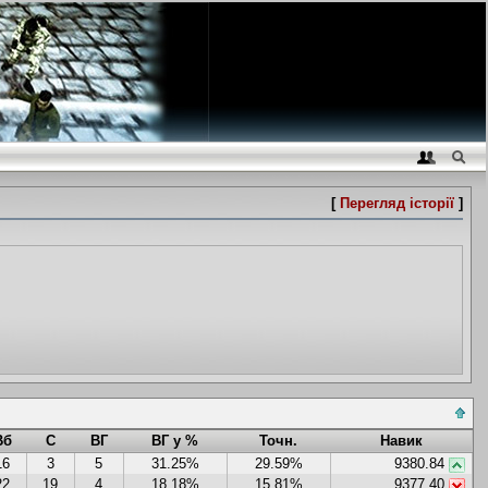
[
Перегляд історії
]
Вб
С
ВГ
ВГ у %
Точн.
Навик
16
3
5
31.25%
29.59%
9380.84
22
19
4
18.18%
15.81%
9377.40