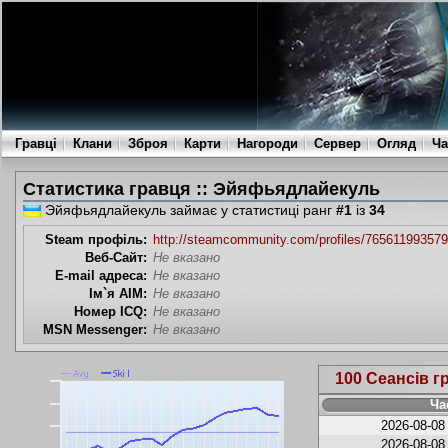
Гравці
Клани
Зброя
Карти
Нагороди
Сервер
Огляд
Ча
Статистика гравця :: Эйяфьядлайекуль
Эйяфьядлайекуль займає у статистиці ранг
#1
із
34
Steam профіль:
http://steamcommunity.com/profiles/76561199357
Веб-Сайт:
Не вказано
E-mail адреса:
Не вказано
Ім`я AIM:
Не вказано
Номер ICQ:
Не вказано
MSN Messenger:
Не вказано
100 Сеансів г
Ча
2026-08-08
2026-08-08