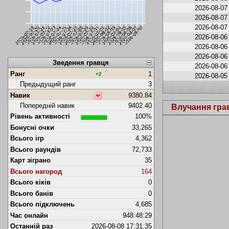
2026-08-07
2026-08-07
2026-08-07
2026-08-06
2026-08-06
2026-08-06
Зведення гравця
2026-08-06
Ранг
1
+2
2026-08-05
Предыдущий ранг
3
Навик
9380.84
Попередній навик
9402.40
Влучання гра
Рівень активності
100%
Бонусні очки
33,265
Всього ігр
4,362
Всього раундів
72,733
Карт зіграно
35
Всього нагород
164
Всього кіків
0
Всього банів
0
Всього підключень
4,685
Час онлайн
948:48:29
Останній раз
2026-08-08 17:31:35