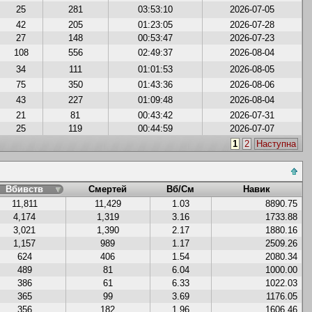
25
281
03:53:10
2026-07-05
42
205
01:23:05
2026-07-28
27
148
00:53:47
2026-07-23
108
556
02:49:37
2026-08-04
34
111
01:01:53
2026-08-05
75
350
01:43:36
2026-08-06
43
227
01:09:48
2026-08-04
21
81
00:43:42
2026-07-31
25
119
00:44:59
2026-07-07
1
2
Наступна
Вбивств
Смертей
Вб/См
Навик
11,811
11,429
1.03
8890.75
4,174
1,319
3.16
1733.88
3,021
1,390
2.17
1880.16
1,157
989
1.17
2509.26
624
406
1.54
2080.34
489
81
6.04
1000.00
386
61
6.33
1022.03
365
99
3.69
1176.05
356
182
1.96
1606.46