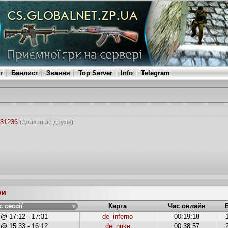
т
Банлист
Звання
Top Server
Info
Telegram
981236
(
Додати до друзів
)
ри
с сессії
Карта
Час онлайн
 @ 17:12 - 17:31
de_inferno
00:19:18
 @ 15:33 - 16:12
de_nuke
00:38:57