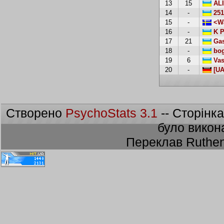
13
15
AL
14
-
251
15
-
<Wa
16
-
K P
17
21
Gas
18
-
bog
19
6
Vas
20
-
[UA
Створено
PsychoStats 3.1
-- Сторінк
було викон
Переклав Ruthen