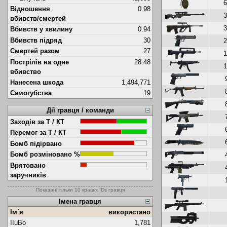
6
Відношення
0.98
3
вбивств/смертей
3
Вбивств у хвилину
0.94
Вбивств підряд
30
2
Смертей разом
27
1
Пострілів на одне
28.48
1
вбивство
Нанесена шкода
1,494,771
Самогубства
19
Дії гравця / команди
Заходів за Т / КТ
Перемог за Т / КТ
Бомб підірвано
Бомб розміновано %
Врятовано
заручників
Показані тільки 10 кращіх IDs гравця
Імена гравця
Ім`я
використано
IIuBo
1,781