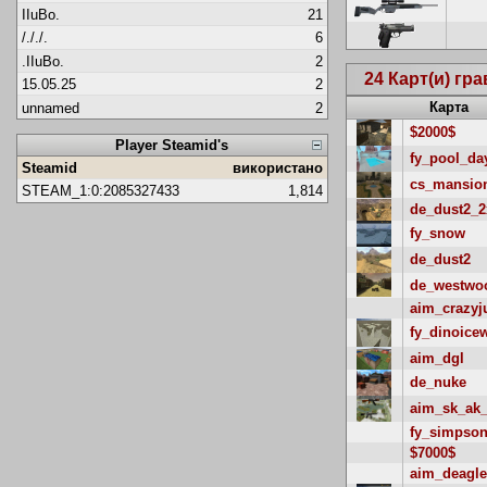
IIuBo.
21
/././.
6
.IIuBo.
2
24 Карт(и) гр
15.05.25
2
Карта
unnamed
2
$2000$
Player Steamid's
fy_pool_da
Steamid
використано
cs_mansio
STEAM_1:0:2085327433
1,814
de_dust2_2
fy_snow
de_dust2
de_westwo
aim_crazy
fy_dinoice
aim_dgl
de_nuke
aim_sk_ak
fy_simpso
$7000$
aim_deagle