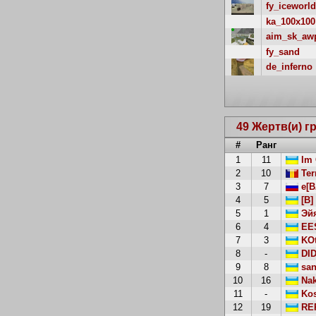
fy_iceworld
ka_100x100
aim_sk_aw
fy_sand
de_inferno
49 Жертв(и) г
#
Ранг
1
11
Im 
2
10
Ter
3
7
e[B
4
5
[B]
5
1
Эйя
6
4
EES
7
3
KOt
8
-
DI
9
8
san
10
16
Nak
11
-
Kos
12
19
RE