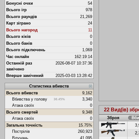
Бонусні очки
54
Всього ігр
978
Всього раундів
21,269
Карт зіграно
24
Всього нагород
11
Всього кіків
0
Всього банів
0
Всього підключень
1,069
Час онлайн
162:19:14
Останній раз
2026-08-07 10:37:36
замічено
Вперше замічений
2025-03-03 13:28:42
Статистика вбивств
Всього вбивств
9,162
Вбивства у голову
3,340
36.45%
Атака своїх
0
22 Вид(ів) збр
Всього смертей
9,348
Зброя
Вби
Атака своїх
0
3
Загальна точність
15.75%
Пострілів
260,923
2
Влучань
41,095