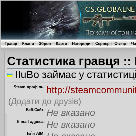
Гравці
Клани
Зброя
Карти
Нагороди
Сервер
Огляд
Ча
Статистика гравця :: 
IIuBo займає у статистиц
Steam профіль:
http://steamcommuni
(
Додати до друзів
)
Веб-Сайт:
Не вказано
E-mail адреса:
Не вказано
Ім`я AIM: