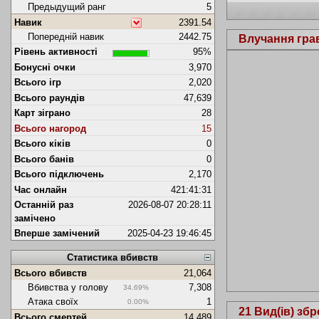
Предыдущий ранг
5
Навик
2391.54
Попередній навик
2442.75
Влучання гра
Рівень активності
95%
Бонусні очки
3,970
Всього ігр
2,020
Всього раундів
47,639
Карт зіграно
28
Всього нагород
15
Всього кіків
0
Всього банів
0
Всього підключень
2,170
Час онлайн
421:41:31
Останній раз
2026-08-07 20:28:11
замічено
Вперше замічений
2025-04-23 19:46:45
Статистика вбивств
Всього вбивств
21,064
Вбивства у голову
7,308
34.69%
Атака своїх
1
0.00%
21 Вид(ів) збр
Всього смертей
14,489