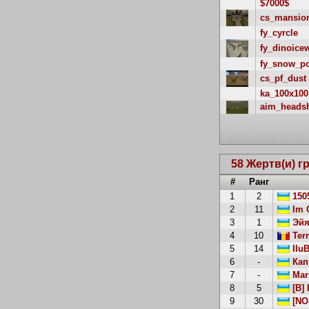
$7000$
cs_mansio
fy_cyrcle
fy_dinoice
fy_snow_p
cs_pf_dust
ka_100x100
aim_heads
58 Жертв(и) г
#
Ранг
1
2
150
2
11
Im C
3
1
Эйя
4
10
Ter
5
14
IIu
6
-
Кап
7
-
Mar
8
5
[B] 
9
30
[NO