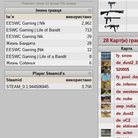
Показані тільки 10 кращіх IDs гравця
Імена гравця
Ім`я
використано
EESWC Gaming | Nik
2,962
ESWC Gaming | Life of Bandit
713
EESWC Gaming Nik
29
28 Карт(и) гр
Жизнь Бандита
28
Карта
EESWC Gaming |Nik
12
fy_snow
EESWC Gaming | Life of a Bandit
8
de_dust2_2
Жизнь Собачья
6
$2000$
Player Steamid's
fy_pool_da
Steamid
використано
de_inferno
STEAM_0:1:944506945
3,758
de_westwo
de_nuke
awp_india
de_dust2
de_oC2
de_eldorad
de_aztec