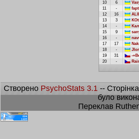
10
6
Vasy
11
-
fapt
12
16
ALI
13
3
KOt
14
-
Kaл
15
9
san
16
-
nav
17
17
Nak
18
-
JIo
19
31
-=B
20
-
Rai
Створено
PsychoStats 3.1
-- Сторінк
було викон
Переклав Ruthen