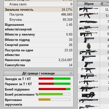
Зброя
Вби
Атака своїх
0
11
Загальна точність
19.17%
Пострілів
486,683
5
Влучань
93,319
7
Відношення
1.45
7
вбивств/смертей
5
Вбивств у хвилину
0.83
Вбивств підряд
33
4
Смертей разом
26
3
Пострілів на одне
23.10
2
вбивство
2
Нанесена шкода
3,214,097
Самогубства
14
Дії гравця / команди
Заходів за Т / КТ
Перемог за Т / КТ
Бомб підірвано
Бомб розміновано %
Врятовано
заручників