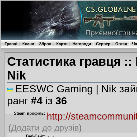
Гравці
Клани
Зброя
Карти
Нагороди
Сервер
Огляд
Ча
Статистика гравця :
Nik
EESWC Gaming | Nik займ
ранг
#4
із
36
Steam профіль:
http://steamcommuni
(
Додати до друзів
)
Веб-Сайт: