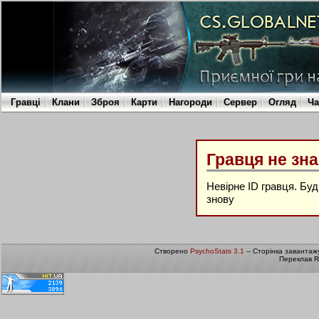
Гравці
Клани
Зброя
Карти
Нагороди
Сервер
Огляд
Ча
Гравця не зн
Невірне ID гравця. Бу
знову
Створено
PsychoStats 3.1
-- Сторінка завантаж
Переклав R